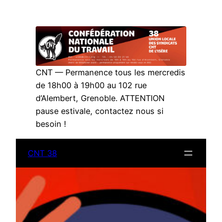
Aller
au
contenu
CNT — Permanence tous les mercredis
de 18h00 à 19h00 au 102 rue
d’Alembert, Grenoble. ATTENTION
pause estivale, contactez nous si
besoin !
CNT 38