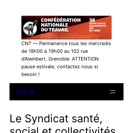
Aller
au
contenu
CNT — Permanence tous les mercredis
de 18h00 à 19h00 au 102 rue
d’Alembert, Grenoble. ATTENTION
pause estivale, contactez nous si
besoin !
CNT 38
Le Syndicat santé,
social et collectivités