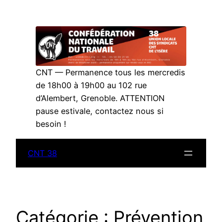
Aller
au
contenu
CNT — Permanence tous les mercredis
de 18h00 à 19h00 au 102 rue
d’Alembert, Grenoble. ATTENTION
pause estivale, contactez nous si
besoin !
CNT 38
Catégorie :
Prévention