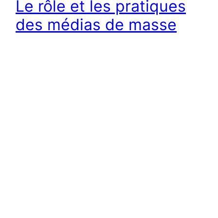
Le rôle et les pratiques
des médias de masse
Comment les médias de masse fournissent-ils
aux électeurs FN la justification de leur vote ? en
relayant la dédiabolisation du FN ? en faisant la
part belle aux faits divers ? …. Quelle part
prennent les médias dominants dans la montée
du climat de haine et de peur que l’on sent
grandir autour de nous ?…
2 janvier 2014
←
Page précédente