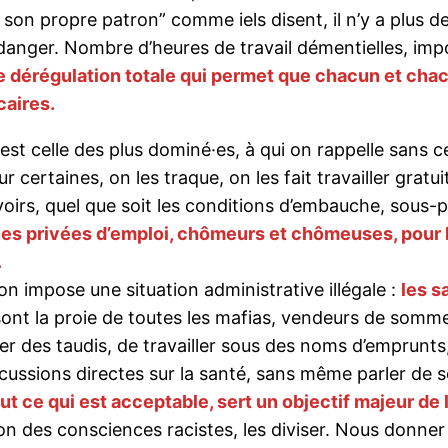
on propre patron” comme iels disent, il n’y a plus de 
 danger. Nombre d’heures de travail démentielles, impo
 dérégulation totale qui permet que chacun et chacu
caires.
est celle des plus dominé·es, à qui on rappelle sans ce
 certaines, on les traque, on les fait travailler gratu
avoirs, quel que soit les conditions d’embauche, sous
nes privées d’emploi, chômeurs et chômeuses, pour l
.
on impose une situation administrative illégale :
les s
ont la proie de toutes les mafias, vendeurs de sommeil 
er des taudis, de travailler sous des noms d’emprunts
cussions directes sur la santé, sans même parler de s
out ce qui est acceptable, sert un objectif majeur de 
ion des consciences racistes, les diviser. Nous donne