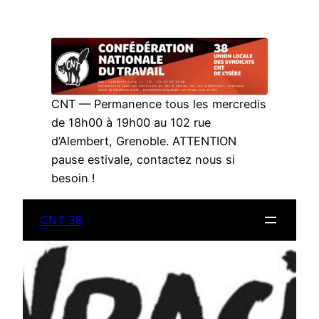
Aller
au
contenu
CNT — Permanence tous les mercredis
de 18h00 à 19h00 au 102 rue
d’Alembert, Grenoble. ATTENTION
pause estivale, contactez nous si
besoin !
CNT 38