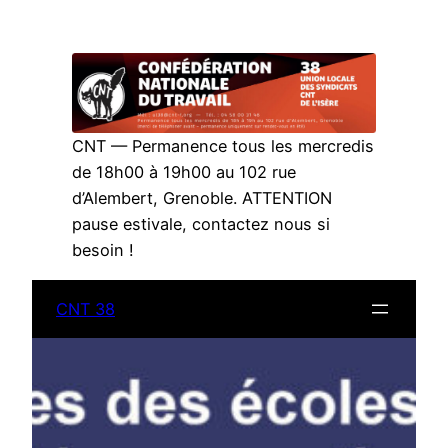
Aller
au
contenu
CNT — Permanence tous les mercredis
de 18h00 à 19h00 au 102 rue
d’Alembert, Grenoble. ATTENTION
pause estivale, contactez nous si
besoin !
CNT 38