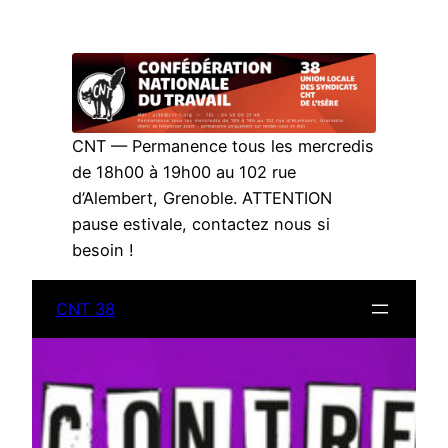
Aller
au
contenu
CNT — Permanence tous les mercredis
de 18h00 à 19h00 au 102 rue
d’Alembert, Grenoble. ATTENTION
pause estivale, contactez nous si
besoin !
CNT 38