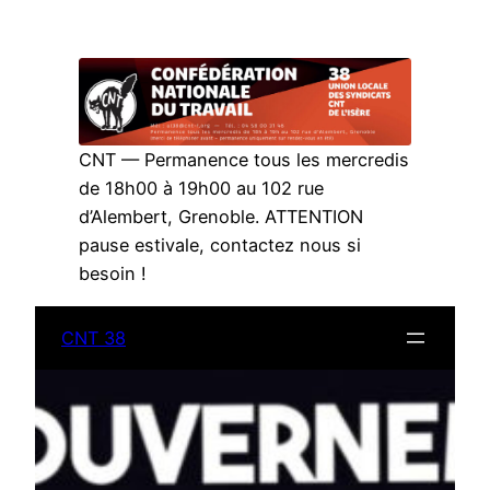
Aller
au
contenu
CNT — Permanence tous les mercredis
de 18h00 à 19h00 au 102 rue
d’Alembert, Grenoble. ATTENTION
pause estivale, contactez nous si
besoin !
CNT 38