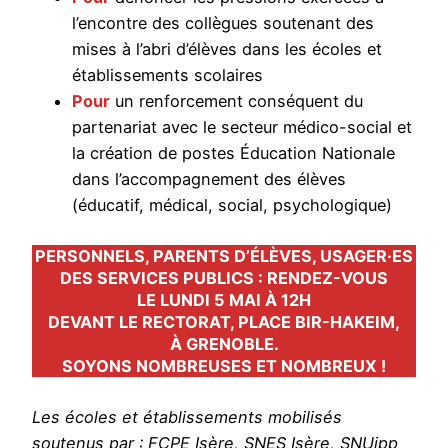
l’encontre des collègues soutenant des
mises à l’abri d’élèves dans les écoles et
établissements scolaires
Pour
un renforcement conséquent du
partenariat avec le secteur médico-social et
la création de postes Éducation Nationale
dans l’accompagnement des élèves
(éducatif, médical, social, psychologique)
PERSONNELS, PARENTS D’ÉLÈVES, USAGER·ES
DES SERVICES PUBLICS : RENDEZ-VOUS
LE LUNDI 5 MAI À 12H
DEVANT LE RECTORAT, PLACE BIR-HAKEIM,
À GRENOBLE.
SOYONS NOMBREUSES ET NOMBREUX !
Les écoles et établissements mobilisés
soutenus par : FCPE Isère, SNES Isère, SNUipp