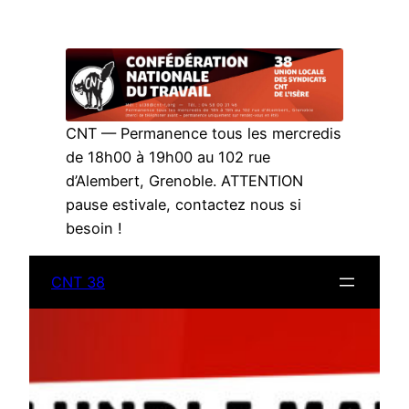
Aller
au
contenu
CNT — Permanence tous les mercredis
de 18h00 à 19h00 au 102 rue
d’Alembert, Grenoble. ATTENTION
pause estivale, contactez nous si
besoin !
CNT 38