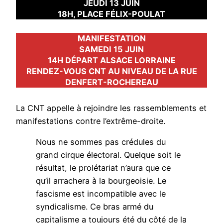
JEUDI 13 JUIN
18H, PLACE FÉLIX-POULAT
MANIFESTATION
SAMEDI 15 JUIN
14H DÉPART ALSACE LORRAINE
RENDEZ-VOUS CNT AU NIVEAU DE LA RUE
DENFERT-ROCHEREAU
La CNT appelle à rejoindre les rassemblements et
manifestations contre l’extrême-droite.
Nous ne sommes pas crédules du
grand cirque électoral. Quelque soit le
résultat, le prolétariat n’aura que ce
qu’il arrachera à la bourgeoisie. Le
fascisme est incompatible avec le
syndicalisme. Ce bras armé du
capitalisme a toujours été du côté de la