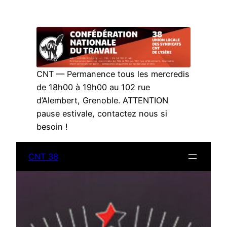
Aller
au
contenu
CNT — Permanence tous les mercredis
de 18h00 à 19h00 au 102 rue
d’Alembert, Grenoble. ATTENTION
pause estivale, contactez nous si
besoin !
CNT 38