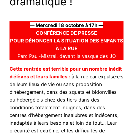
dramatique !
— Mercredi 18 octobre à 17h —
CONFÉRENCE DE PRESSE
POUR DÉNONCER LA SITUATION DES ENFANTS
À LA RUE
Parc Paul-Mistral, devant la vasque des JO
Cette rentrée est terrible pour un nombre inédit
d’élèves et leurs familles :
à la rue car expulsé·e·s
de leurs lieux de vie ou sans proposition
d’hébergement, dans des squats et bidonvilles
ou hébergé·e·s chez des tiers dans des
conditions totalement indignes, dans des
centres d’hébergement insalubres et indécents,
inadaptés à leurs besoins et loin de tout… Leur
précarité est extrême, et les difficultés de