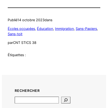
Publié
14 octobre 2023
dans
Écoles occupées
, 
Éducation
, 
Immigration
, 
Sans-Papiers
, 
Sans-toit
par
CNT STICS 38
Étiquettes :
RECHERCHER
Search