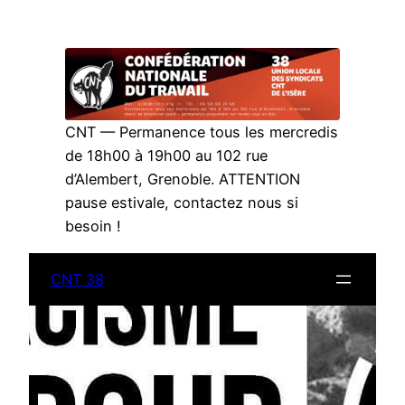
Aller
au
contenu
CNT — Permanence tous les mercredis
de 18h00 à 19h00 au 102 rue
d’Alembert, Grenoble. ATTENTION
pause estivale, contactez nous si
besoin !
CNT 38