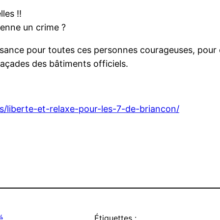
les !!
vienne un crime ?
ance pour toutes ces personnes courageuses, pour qui l
façades des bâtiments officiels.
s/liberte-et-relaxe-pour-les-7-de-briancon/
é
Étiquettes :