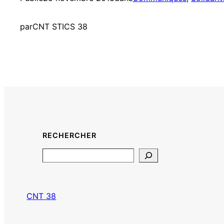
par
CNT STICS 38
RECHERCHER
Search
CNT 38