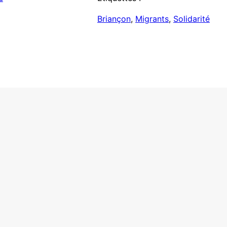
Briançon
, 
Migrants
, 
Solidarité