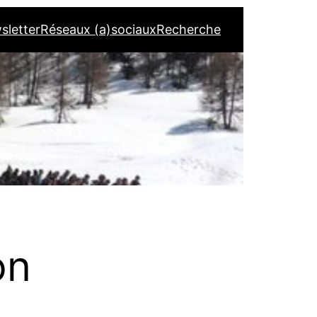
sletter
Réseaux (a)sociaux
Recherche
on