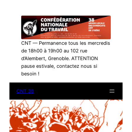
Aller
au
contenu
CNT — Permanence tous les mercredis
de 18h00 à 19h00 au 102 rue
d’Alembert, Grenoble. ATTENTION
pause estivale, contactez nous si
besoin !
CNT 38