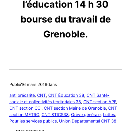
l’éducation 14 h 30
bourse du travail de
Grenoble.
Publié
16 mars 2018
dans
anti précarité
, 
CNT
, 
CNT Éducation 38
, 
CNT Santé-
sociale et collectivités territoriales 38
, 
CNT section APF
, 
CNT section CCI
, 
CNT section Mairie de Grenoble
, 
CNT
section METRO
, 
CNT STICS38
, 
Grève générale
, 
Luttes
, 
Pour les services publics
, 
Union Départemental CNT 38