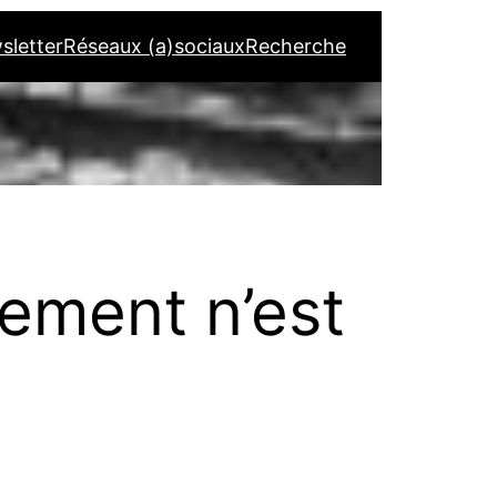
sletter
Réseaux (a)sociaux
Recherche
vement n’est