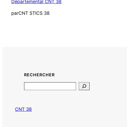
Départemental CNT 38
par
CNT STICS 38
RECHERCHER
Search
CNT 38