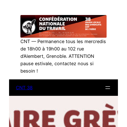
Aller
au
contenu
CNT — Permanence tous les mercredis
de 18h00 à 19h00 au 102 rue
d’Alembert, Grenoble. ATTENTION
pause estivale, contactez nous si
besoin !
CNT 38